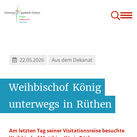
Über uns
Angebote
Jugend
Service
22.05.2026
Aus dem Dekanat
Weihbischof
König
unterwegs
in
Rüthen
Am letzten Tag seiner Visitationsreise besuchte